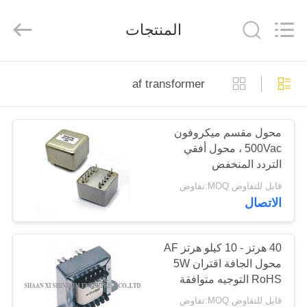
2026
Shaanxi
Shinhom
المنتجات
Enterprise
Co.,Ltd.
All
Rights
Reserved.
بيت
af transformer
منتجات
محول مقسم ميكروفون
500Vac ، محول أفقي
فيديوهات
التردد المنخفض
قابل للتفاوض MOQ:تفاوض
معلومات
الاتصال
عنا
40 هرتز - 10 كيلو هرتز AF
محول الجافة اقتران 5W
جولة
RoHS التوجيه متوافقة
في
قابل للتفاوض MOQ:تفاوض