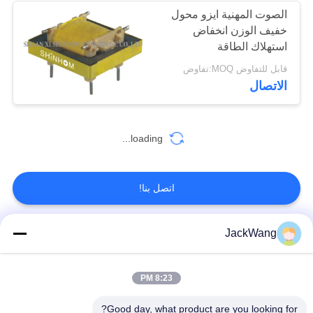
الصوت المهنية ايزو محول
خفيف الوزن انخفاض
استهلاك الطاقة
قابل للتفاوض MOQ:تفاوض
الاتصال
loading...
اتصل بنا!
JackWang
فئات شعبية
جميع
8:23 PM
سبليت كور محول
المعنى الحالي
الحالي
المحولات
Good day, what product are you looking for?