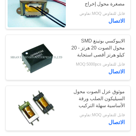
مصغرة محول إخراج
الصوت
خريطة
قابل للتفاوض MOQ:تفاوض
الاتصال
الموقع
الايبوكسي بوتينغ SMD
PRIVACY
محول الصوت 20 هرتز - 20
POLICY
كيلو هرتز أقصى استجابة
0.25 ديسيبل
قابل للتفاوض MOQ:5000pcs
الاتصال
موثوق عزل الصوت محول
السيليكون الصلب ورقة
الأساسية سهلة التركيب
قابل للتفاوض MOQ:تفاوض
الاتصال