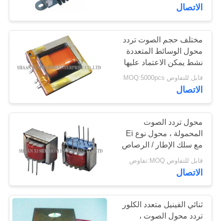
المصنع
الاتصال
مراقبة
مختلف حجم الصوت تردد
محول الوسائط المتعددة
الجودة
نشط يمكن الاعتماد عليها
قابل للتفاوض MOQ:5000pcs
اتصل
الاتصال
بنا
محول تردد الصوت
أخبار
المحمولة ، محول نوع Ei
مع سلك الإطار / الرصاص
قابل للتفاوض MOQ:تفاوض
القضايا
الاتصال
اطلب
ثنائي الفينيل متعدد الكلور
اقتباس
تردد محول الصوت ،