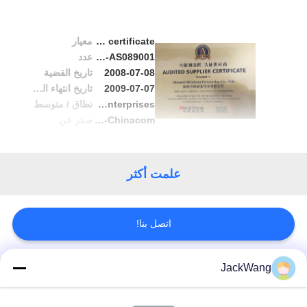
خريطة
audited supplier certificate
معيار
الموقع
MIC-QIP-AS089001
عدد
2008-07-08
تاريخ القضية
2009-07-07
تاريخ انتهاء الصلاحية
PRIVACY
All products manufacturing enterprises
نطاق / متوسط
Made-in-Chinacom
صدر عن
POLICY
علمت أكثر
اتصل بنا!
JackWang
فئات شعبية
جميع