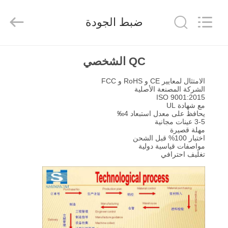
2026
Shaanxi
Shinhom
ضبط الجودة
Enterprise
Co.,Ltd.
All
Rights
Reserved.
بيت
QC الشخصي
الامتثال لمعايير CE و RoHS و FCC
منتجات
الشركة المصنعة الأصلية
ISO 9001:2015
مع شهادة UL
يحافظ على معدل استبعاد 4‰
فيديوهات
3-5 عينات مجانية
مهلة قصيرة
اختبار 100% قبل الشحن
مواصفات قياسية دولية
معلومات
تغليف احترافي
عنا
جولة
في