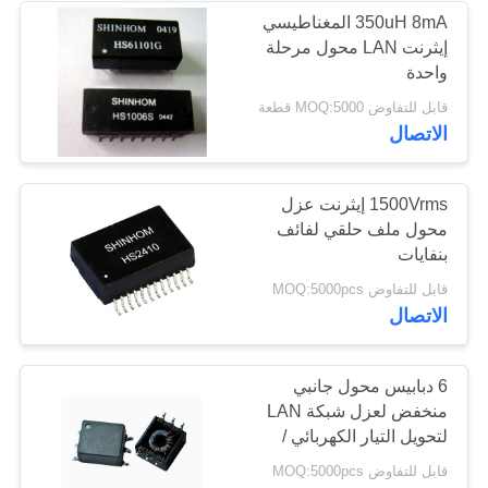
350uH 8mA المغناطيسي
إيثرنت LAN محول مرحلة
167
واحدة
قابل للتفاوض MOQ:5000 قطعة
الوضع المشترك خنق
الاتصال
1500Vrms إيثرنت عزل
محول ملف حلقي لفائف
بنفايات
47
قابل للتفاوض MOQ:5000pcs
الاتصال
عالية المحاثات
السلطة الحالية
6 دبابيس محول جانبي
منخفض لعزل شبكة LAN
لتحويل التيار الكهربائي /
LED
قابل للتفاوض MOQ:5000pcs