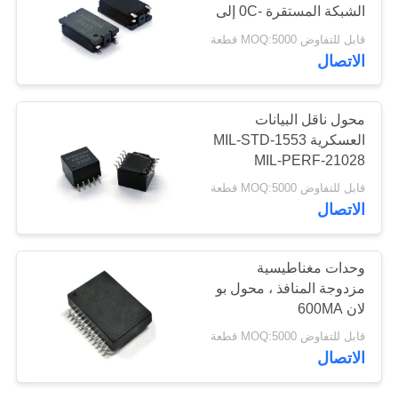
الشبكة المستقرة -0C إلى
70C
خريطة
قابل للتفاوض MOQ:5000 قطعة
55
الاتصال
الموقع
تراجع مغو السلطة
محول ناقل البيانات
PRIVACY
العسكرية MIL-STD-1553
POLICY
MIL-PERF-21028
لاستبدال PM-DB2762
قابل للتفاوض MOQ:5000 قطعة
الاتصال
56
وحدات مغناطيسية
سطحيّ جبل قوة
مزدوجة المنافذ ، محول بو
لان 600MA
محث
قابل للتفاوض MOQ:5000 قطعة
الاتصال