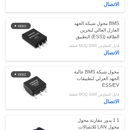
المصنع
الاتصال
مراقبة
BMS محول شبكة الجهد
58
العازل العالي لتخزين
الجودة
الطاقة ((ESS) التطبيق
محول تردد عالي
قابل للتفاوض MOQ:5000 قطعة
اتصل
الاتصال
بنا
محول شبكة BMS عالية
أخبار
الجهد العزلي لتطبيقات
ESS/EV
32
قابل للتفاوض MOQ:5000 قطعة
القضايا
قاعة تأثير الاستشعار
الاتصال
الحالية
اطلب
1 1 يدور مقارنة محول
اقتباس
محول LAN للاتصالات