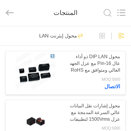
2026
Shaanxi
Shinhom
المنتجات
Enterprise
Co.,Ltd.
All
Rights
Reserved.
بيت
57
محول إيثرنت LAN
سبليت كور محول
منتجات
الحالي
محول DIP LAN ذو أداء
عال 16-Pin مع عزل الجهد
فيديوهات
العالي ومتوافق مع RoHS
لتطبيقات خطوط الاتصالات
MOQ:5000
معلومات
الاتصال
62
عنا
المعنى الحالي
محول إشارات نقل البيانات
عالي السرعة المدمجة مع
جولة
المحولات
عزل 1500Vrms لتطبيقات
في
LAN و PoE
MOQ:5000