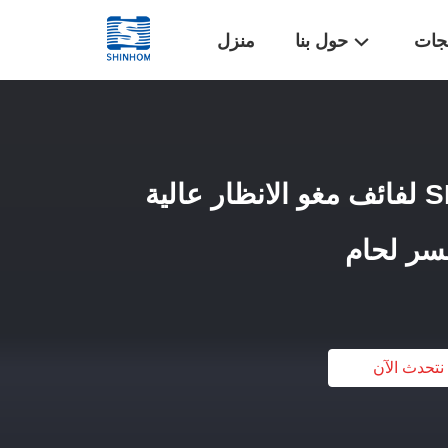
تجات
حول بنا
منزل
قاعدة السيراميك SMD لفائف مغو الانظار عالية
حسر لحام
نتحدث الآن