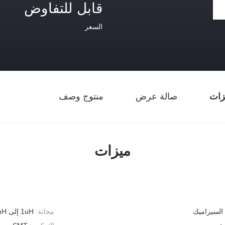
قابل للتفاوض
السعر
زات
صالة عرض
منتوج وصف
ميزات
السيراميك
محاثة:
1uH إلى 10mH