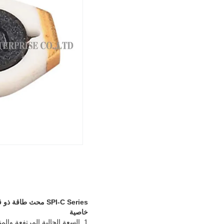
SPI-C Series محث طاقة ذو قاعدة منخفضة السطح من السيراميك ، محاثات SMD ، سعة تيار عالية ومنخفض DCR
خاصية
1. السعة الحالية المرتفعة والمنخفضة DCR (تستخدم قاعدة السيراميك)