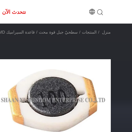
نتحدث الآن
منزل
/
المنتجات
/
سطحيّ جبل قوة محث
/
قاعدة السيراميك SMD لفائف مغو الانظار عالية المقاومة للحرارة لانحسر لحام