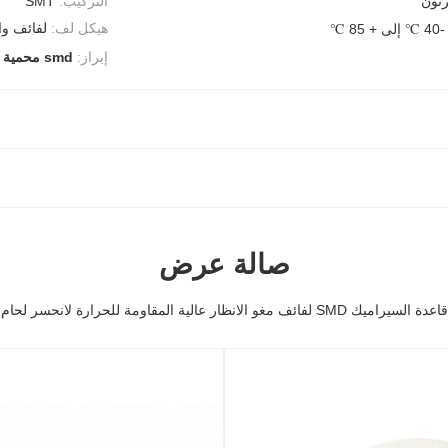
رتون
التركيب:
SMT
هيكل لف:
لفائف وا
-40 ℃ إلى + 85 ℃
إبراز:
smd محمية مغو السلطة
صالة عرض
قاعدة السيراميك SMD لفائف مغو الانظار عالية المقاومة للحرارة لانحسر لحام