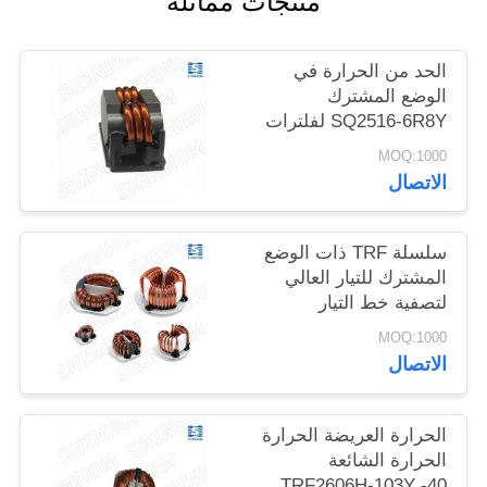
منتجات مماثلة
خريطة
الحد من الحرارة في
الموقع
الوضع المشترك
SQ2516-6R8Y لفلترات
EMI لمعدات SMPS
PRIVACY
MOQ:1000
ومعدات الاتصالات
الاتصال
POLICY
سلسلة TRF ذات الوضع
المشترك للتيار العالي
لتصفية خط التيار
المتردد/التيار المستمر
MOQ:1000
والتيار المستمر/التيار
الاتصال
المستمر
الحرارة العريضة الحرارة
الحرارة الشائعة
TRF2606H-103Y -40