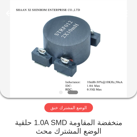
2026
Shaanxi
Shinhom
Enterprise
Co.,Ltd.
All
Rights
Reserved.
بيت
منتجات
فيديوهات
معلومات
عنا
الوضع المشترك خنق
جولة
منخفضة المقاومة 1.0A SMD حلقية
في
الوضع المشترك محث