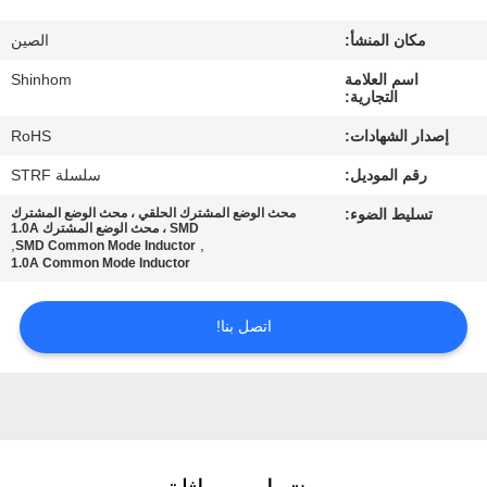
المصنع
مكان المنشأ:
الصين
مراقبة
اسم العلامة
Shinhom
التجارية:
الجودة
إصدار الشهادات:
RoHS
رقم الموديل:
سلسلة STRF
اتصل
تسليط الضوء:
محث الوضع المشترك الحلقي ، محث الوضع المشترك
بنا
SMD ، محث الوضع المشترك 1.0A
,
,
SMD Common Mode Inductor
1.0A Common Mode Inductor
أخبار
اتصل بنا!
القضايا
اطلب
اقتباس