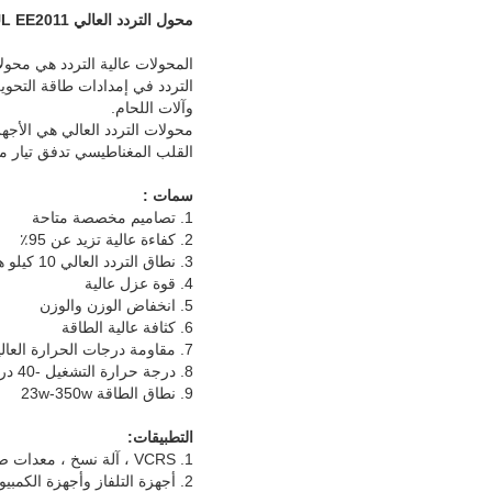
محول التردد العالي UL EE2011 ، محول مخصص ، قلب الفريت الموسع
التردد في إمدادات طاقة التحوي
وآلات اللحام.
محولات التردد العالي هي الأجهز
القلب المغناطيسي تدفق تيار متر
سمات :
1. تصاميم مخصصة متاحة
2. كفاءة عالية تزيد عن 95٪
3. نطاق التردد العالي 10 كيلو هرتز -1 ميجا هرتز
4. قوة عزل عالية
5. انخفاض الوزن والوزن
6. كثافة عالية الطاقة
7. مقاومة درجات الحرارة العالية
8. درجة حرارة التشغيل -40 درجة مئوية إلى + 125 درجة مئوية
9. نطاق الطاقة 23w-350w
التطبيقات:
1. VCRS ، آلة نسخ ، معدات صوتية ، آلات ألعاب
2. أجهزة التلفاز وأجهزة الكمبيوتر الدقيقة والطابعات والمحطات الطرفية