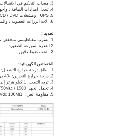
3. معدات التحكم في الاتصالات
4. تبديل امدادات الطاقة ، وأجهزة الشحن ، ونظام الإنذار
5. UPS ، ومشغلات VCD / DVD ، والمعدات السمعية والبصرية
6. آلات الزراعة العضوية ، والمحولات ، وأجهزة الشحن ، ونظام الإنذار
تحديد :
1. تسرب مغناطيسي منخفض ، خسارة منخفضة
2.القدرة الموزعة الصغيرة
3. الحث ضبط دقيق
الخصائص الكهربائية:
1. نطاق درجة حرارة التشغيل: -20 درجة مئوية إلى + 45 درجة مئوية
2. درجة حرارة التخزين: -40 درجة مئوية إلى +70 درجة مئوية
3. تردد التبديل: 1 كيلو هرتز إلى 200 كيلو هرتز
4. تحمل الجهد: 1500 / 3750Vac لمدة دقيقة واحدة بين الابتدائي والثانوي
5. مقاومة العزل: 500Vdc 100MΩ دقيقة بين التمهيدي والثانوي