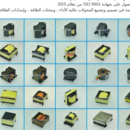
ة ISO 9001 من نظام SGS.
ظل Shinhom متخصصة في تصميم وتصنيع المحولات عالية الأداء ، ومحثات الطاقة ، وإمدادات ا