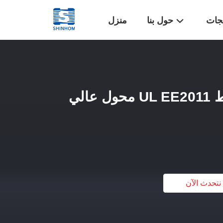
تجات
حول بنا
منزل
شواحن UPS 350 واط UL EE2011 محول عالي
نتحدث الآن