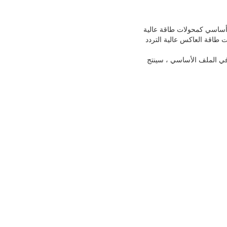
سط ​​(10 كيلو هرتز).إنها تستخدم بشكل أساسي كمحولات طاقة عالية
ت طاقة العاكس عالية التردد
ب في الملف الأساسي ، سينتج