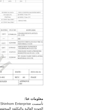
معلومات عنا:
تأسست Shinhom Enterprise في Xi'an China مع ما يقرب من 20 عامًا من الخبرة في تصميم وتصنيع مكونات المحولات والملفات.
الجودة العالية والتكلفة المنخ