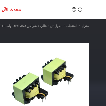
نتحدث الآن
منزل
/
المنتجات
/
محول تردد عالي
/
شواحن UPS 350 واط UL EE2011 محول عالي التردد