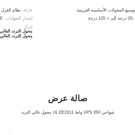
عازلة:
نظام العزل UL للفئة B (130) ، F (155) ، H (180)
-25 درجة إلى + 125 درجة
إصدار الشهادات:
CE
إبراز:
محول التردد العالي L EE2011
محول التردد العالي CCC
صالة عرض
شواحن UPS 350 واط UL EE2011 محول عالي التردد