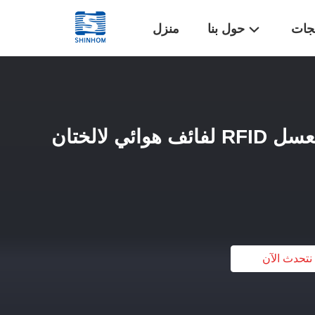
تجات
حول بنا
منزل
متعدد ستراند قرص العسل RFID لفائف هوائي لالختان
نتحدث الآن