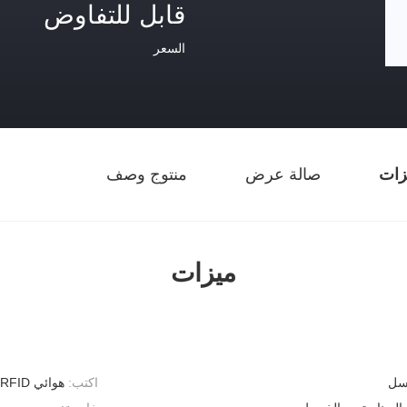
قابل للتفاوض
السعر
زات
صالة عرض
منتوج وصف
ميزات
سل
اكتب:
هوائي RFID