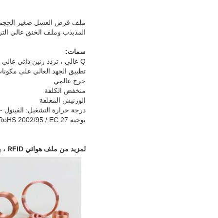
المذبذب وملف الخنق عالي الترد
سمات:
Q عالي ، تردد رنين ذاتي عالي
تطبيق الجهد العالي على مكونات
جرح عالمي
منخفض الكلفة
الورنيش المغلفة
درجة حرارة التشغيل: الفينول -55 إلى +125 درجة مئوية ؛ الحديد ، الفريت -55 إلى +105 درجة مئوية
توجيه RoHS 2002/95 / EC 27 يناير 2003 بما في ذلك الملحق.
لمزيد من ملف هوائي RFID ، يرجى الانتقال إلى موقعنا على الويب أو الاتصال بنا.