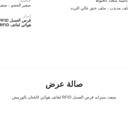
مينا متعدد الخيوط
خاصية:
صغير الحجم ، صغير 
ف مذبذب ، ملف خنق عالي التردد
إبراز:
قرص العسل RFID لفائف هوائي
هوائي لفائف RFID متعدد السواحل
صالة عرض
متعدد ستراند قرص العسل RFID لفائف هوائي لالختان بالورنيش