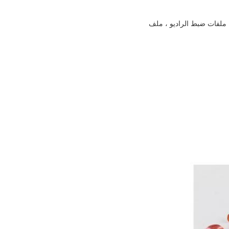
 الحث ، وقيمة عالية في Q ، يتم جرح العديد من ملفات ضبط الراديو ، ملف