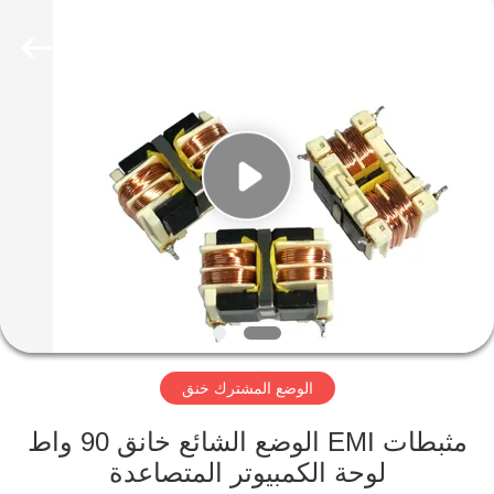
2026
Shaanxi
Shinhom
Enterprise
Co.,Ltd.
All
Rights
Reserved.
بيت
منتجات
فيديوهات
معلومات
عنا
الوضع المشترك خنق
جولة
مثبطات EMI الوضع الشائع خانق 90 واط
في
لوحة الكمبيوتر المتصاعدة