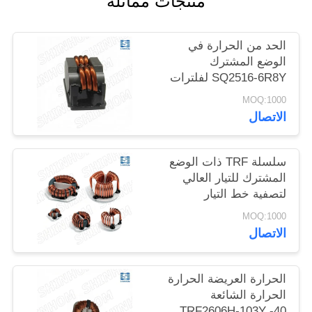
منتجات مماثلة
خريطة
الحد من الحرارة في
الموقع
الوضع المشترك
SQ2516-6R8Y لفلترات
EMI لمعدات SMPS
PRIVACY
MOQ:1000
ومعدات الاتصالات
الاتصال
POLICY
سلسلة TRF ذات الوضع
المشترك للتيار العالي
لتصفية خط التيار
المتردد/التيار المستمر
MOQ:1000
والتيار المستمر/التيار
الاتصال
المستمر
الحرارة العريضة الحرارة
الحرارة الشائعة
TRF2606H-103Y -40