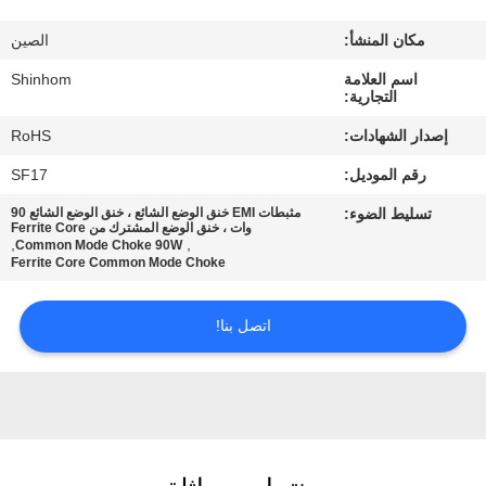
المصنع
مكان المنشأ:
الصين
مراقبة
اسم العلامة
Shinhom
التجارية:
الجودة
إصدار الشهادات:
RoHS
رقم الموديل:
SF17
اتصل
تسليط الضوء:
مثبطات EMI خنق الوضع الشائع ، خنق الوضع الشائع 90
بنا
وات ، خنق الوضع المشترك من Ferrite Core
,
,
Common Mode Choke 90W
Ferrite Core Common Mode Choke
أخبار
اتصل بنا!
القضايا
اطلب
اقتباس