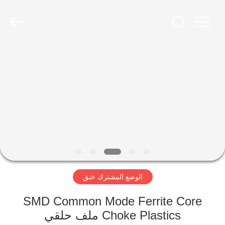
2026
Shaanxi
Shinhom
Enterprise
Co.,Ltd.
All
Rights
Reserved.
بيت
منتجات
فيديوهات
معلومات
عنا
الوضع المشترك خنق
جولة
SMD Common Mode Ferrite Core
في
Choke Plastics ملف حلقي