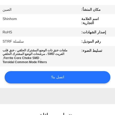
المصنع
مكان المنشأ:
الصين
مراقبة
اسم العلامة
Shinhom
التجارية:
الجودة
إصدار الشهادات:
RoHS
رقم الموديل:
سلسلة STRF
اتصل
تسليط الضوء:
ملفات خنق ذات الوضع المشترك الحلقي ، خنق قلب
بنا
الفريت SMD ، مرشحات الوضع المشترك الحلقي
,
,
Ferrite Core Choke SMD
Toroidal Common Mode Filters
أخبار
اتصل بنا!
القضايا
اطلب
اقتباس