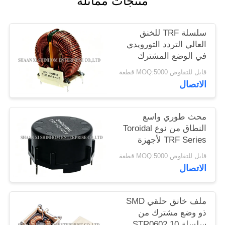
منتجات مماثلة
خريطة
سلسلة TRF للخنق
الموقع
العالي التردد التورويدي
في الوضع المشترك
لوقف ضوضاء خطوط
PRIVACY
قابل للتفاوض MOQ:5000 قطعة
AC/DC وDC/DC
الاتصال
POLICY
محث طوري واسع
النطاق من نوع Toroidal
TRF Series لأجهزة
تلفزيون LCD/PDP
قابل للتفاوض MOQ:5000 قطعة
وملحقات الكمبيوتر
الاتصال
ملف خانق حلقي SMD
ذو وضع مشترك من
سلسلة STR0602 10