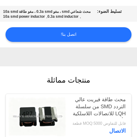
المصنع
تسليط الضوء:
محث شعاعي smd ، مغو 0.3a smd ، مغو طاقة 10a smd
,
,
10a smd power inductor
0.3a smd inductor
مراقبة
الجودة
اتصل بنا!
اتصل
بنا
منتجات مماثلة
أخبار
محث طاقة فيريت عالي
القضايا
التردد SMD من سلسلة
LQH للاتصالات اللاسلكية
وأنظمة الشبكات
اطلب
قابل للتفاوض MOQ:5000 قطعة
الاتصال
اقتباس