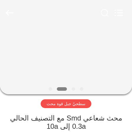
2026
Shaanxi
Shinhom
Enterprise
Co.,Ltd.
All
Rights
Reserved.
بيت
منتجات
فيديوهات
معلومات
عنا
سطحيّ جبل قوة محث
جولة
محث شعاعي Smd مع التصنيف الحالي
في
0.3a إلى 10a