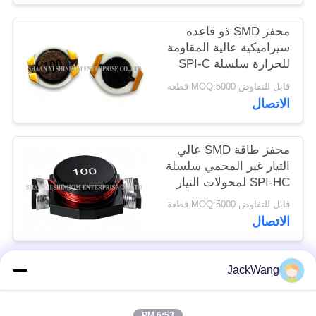
محفز SMD ذو قاعدة
خريطة
سيراميكية عالية المقاومة
الموقع
للحرارة سلسلة SPI-C
للصناديق والخوادم
قابل للتفاوض MOQ:5000 قطعة
PRIVACY
الاتصال
POLICY
محفز طاقة SMD عالي
التيار غير المحمي سلسلة
SPI-HC لمحولات التيار
المستمر إلى التيار
قابل للتفاوض MOQ:5000 قطعة
المستمر منخفضة الجهد
الاتصال
JackWang
فئات شعبية
جميع
6:53 PM