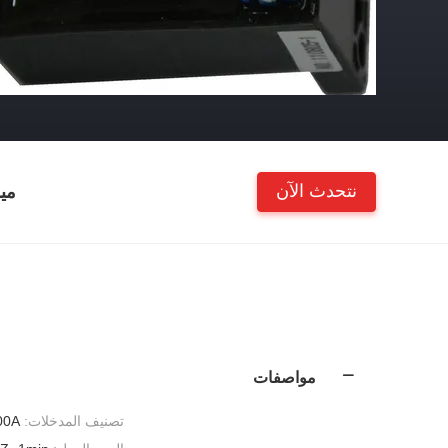
نتحدث الآن
مي
مواصفات
تصنيف المدخلات:
00A