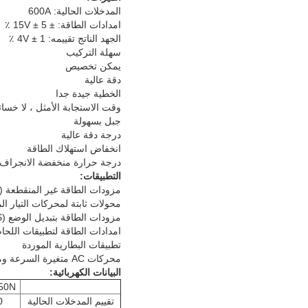
المدخلات الحالية: 600A
امدادات الطاقة: ± 15V ± 5 ٪
الجهد الناتج تقييمه: 4V ± 1 ٪
سهلة التركيب
يمكن تخصيص
دقة عالية
الخطية جيدة جدا
وقت الاستجابة الأمثل ، لا خسائر
جبل بسهولة
درجة دقة عالية
انخفاض استهلاك الطاقة
درجة حرارة منخفضة الانجراف *
التطبيقات:
مزودات الطاقة غير المنقطعة (UPS)
محولات ثابتة لمحركات التيار ا
مزودات الطاقة بتبديل الوضع (SMPS)
امدادات الطاقة لتطبيقات اللحام
تطبيقات البطارية الموردة
محركات AC متغيرة السرعة ومحركات سيرفو
البيانات الكهربائية:
50N
تقييم المدخلات الحالية
0