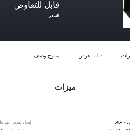
قابل للتفاوض
السعر
زات
صالة عرض
منتوج وصف
ميزات
50A ~ 6
إمداد تموين جهد فل