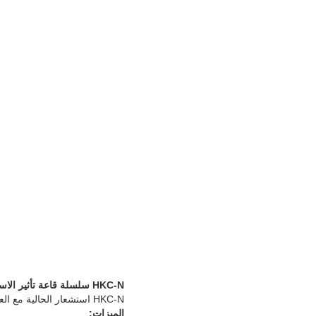
HKC-N سلسلة قاعة تأثير الاستشعار الحالية ، محول محول Sense مع ما يصل إلى 600A التشغيل الحالية
HKC-N استشعار الحالية مع العزلة كلفاني بين الدائرة الابتدائية والثانوية.
الميزات: