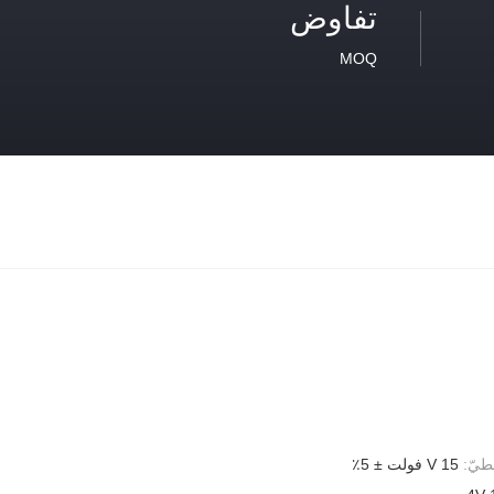
تفاوض
MOQ
طيّ:
V 15 فولت ± 5٪