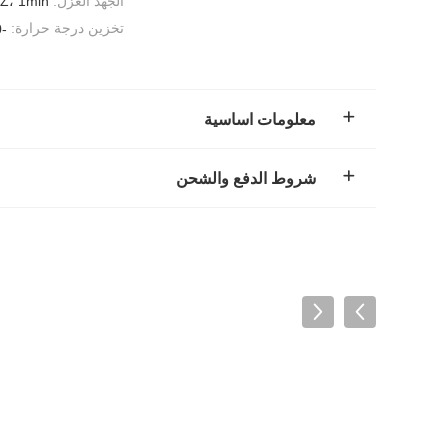
الجهد العزل:
Z، 1min
تخزين درجة حرارة:
-40 ~ + 105 ℃
معلومات اساسية
شروط الدفع والشحن