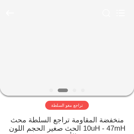
2026
Shaanxi
Shinhom
Enterprise
Co.,Ltd.
All
Rights
Reserved.
بيت
منتجات
فيديوهات
معلومات
عنا
تراجع مغو السلطة
جولة
منخفضة المقاومة تراجع السلطة محث
في
10uH - 47mH الحث صغير الحجم اللون