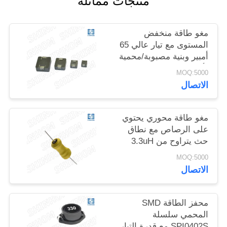
منتجات مماثلة
خريطة
مغو طاقة منخفض
الموقع
المستوى مع تيار عالي 65
أمبير وبنية مصبوبة/محمية
لأنظمة السيارات
PRIVACY
MOQ:5000
الاتصال
POLICY
مغو طاقة محوري يحتوي
على الرصاص مع نطاق
حث يتراوح من 3.3uH
إلى 500mH وقدرة تيار
MOQ:5000
عالي وبنية من الفريت
الاتصال
محفز الطاقة SMD
المحمي سلسلة
SPI0402S مع قدرة التيار