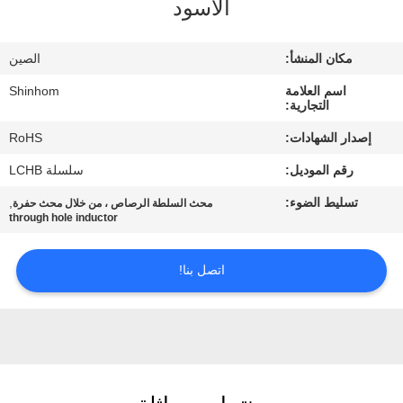
الأسود
المصنع
مكان المنشأ:
الصين
مراقبة
اسم العلامة
Shinhom
الجودة
التجارية:
إصدار الشهادات:
RoHS
اتصل
رقم الموديل:
سلسلة LCHB
بنا
تسليط الضوء:
,
محث السلطة الرصاص ، من خلال محث حفرة
through hole inductor
أخبار
اتصل بنا!
القضايا
اطلب
اقتباس