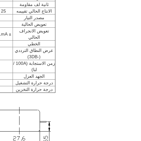
ثانية لف مقاومة
الانتاج الحالي تقييمه
25 ± 0.5٪
مصدر التيار
تعويض الحالية
تعويض الانجراف
± 0.1mA نوع ± 0.5mA كحد أقصى
الحالي
الخطي
عرض النطاق الترددي
(-3DB)
زمن الاستجابة (100A /
لنا)
الجهد العزل
درجة حرارة التشغيل
درجة حرارة التخزين