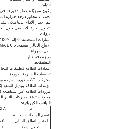
انتباه:
يكون موجبًا عندما يتدفق Ip في اتجاه السهم.
يجب ألا تتجاوز درجة حرارة الموصل
يتم اختبار الأداء الديناميكي بش
يتحول الجزء الأساسي حول الج
ميزات:
التيارات التشغيلية: 0 إلى 100A
الانتاج الحالي تقييمه: 25MA ± 0.5 ٪ ، 50MA ± 0.5 ٪
جبل بسهولة
درجة دقة عالية
التطبيقات:
امدادات الطاقة لتطبيقات اللحام
تطبيقات البطارية الموردة
محركات AC متغيرة السرعة ومحركات سيرفو
مزودات الطاقة بتبديل الوضع (SMPS)
مزودات الطاقة غير المنقطعة (UPS)
محولات ثابتة لمحركات التيار ا
البيانات الكهربائية:
بند
5LA
تقييم المدخلات الحالية
اختبار النطاق الحالي
0 ~ ± 38
يتحول نسبة
1: 1000