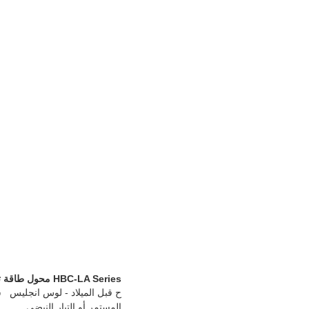
HBC-LA Series محول طاقة تيار مستشعر تيار جديد ومبتكرة من هول إلى تيار التشغيل من 0 إلى 100A
ح قبل
الميلاد -
لوس انجليس
س
المستمر أو التيار النبضي.