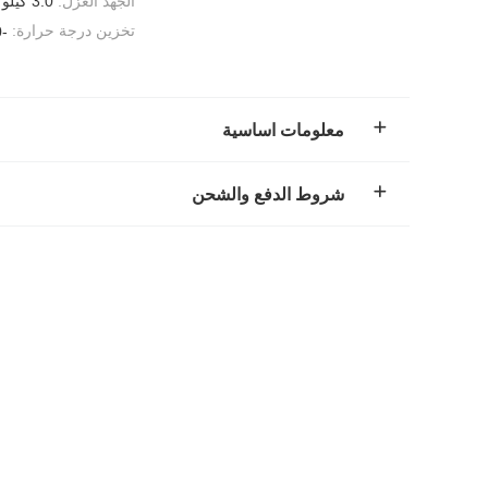
الجهد العزل:
3.0 كيلو فولت / 50 هرتز ، 1 دقيقة أو 60 هرتز ، 1 دقيقة
تخزين درجة حرارة:
-40 ~ + 105 ℃
معلومات اساسية
شروط الدفع والشحن