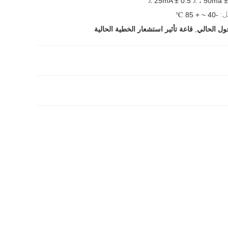
25mA ± 0.5 ٪ ، 50ma ± 0
ل:
-40 ~ + 85 ℃
حول الحالي
,
قاعة تأثير استشعار الخطية الحالية