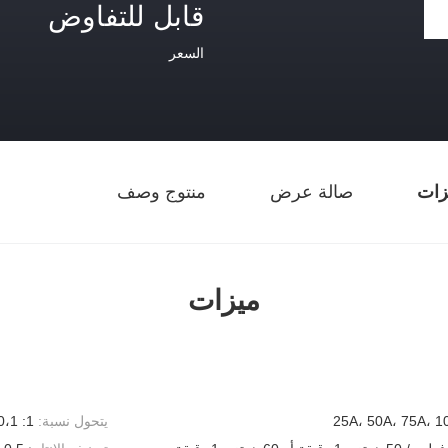
قابل للتفاوض
السعر
زات
صالة عرض
منتوج وصف
ميزات
25A، 50A، 75A، 1
يتحول نسبة:
1: 1000،1: 1500،1: 2000