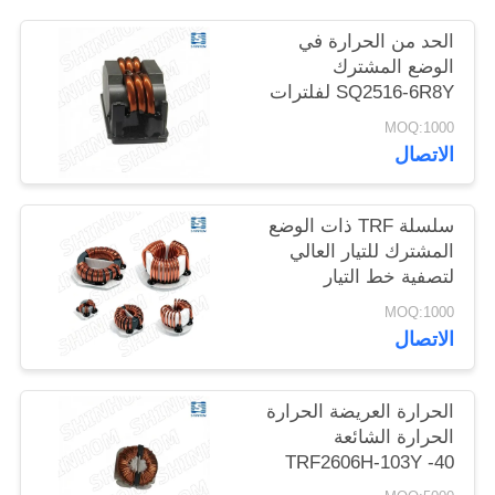
الحد من الحرارة في
خريطة
الوضع المشترك
الموقع
SQ2516-6R8Y لفلترات
EMI لمعدات SMPS
MOQ:1000
ومعدات الاتصالات
الاتصال
PRIVACY
POLICY
سلسلة TRF ذات الوضع
المشترك للتيار العالي
لتصفية خط التيار
المتردد/التيار المستمر
MOQ:1000
والتيار المستمر/التيار
الاتصال
المستمر
الحرارة العريضة الحرارة
الحرارة الشائعة
TRF2606H-103Y -40
°C إلى + 105 °C