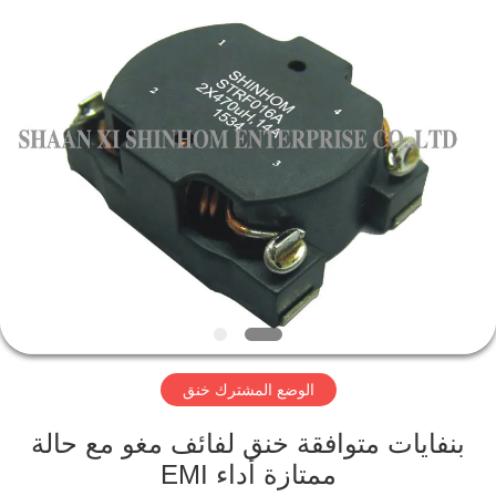
2026
Shaanxi
Shinhom
Enterprise
Co.,Ltd.
All
Rights
Reserved.
بيت
منتجات
فيديوهات
معلومات
عنا
الوضع المشترك خنق
جولة
بنفايات متوافقة خنق لفائف مغو مع حالة
في
ممتازة أداء EMI