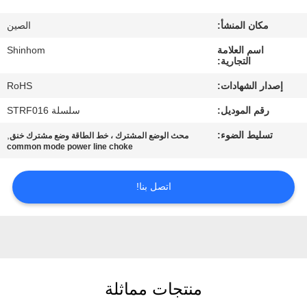
المصنع
مكان المنشأ:
الصين
مراقبة
اسم العلامة
Shinhom
التجارية:
الجودة
إصدار الشهادات:
RoHS
رقم الموديل:
سلسلة STRF016
اتصل
تسليط الضوء:
,
محث الوضع المشترك ، خط الطاقة وضع مشترك خنق
بنا
common mode power line choke
أخبار
اتصل بنا!
القضايا
اطلب
منتجات مماثلة
اقتباس