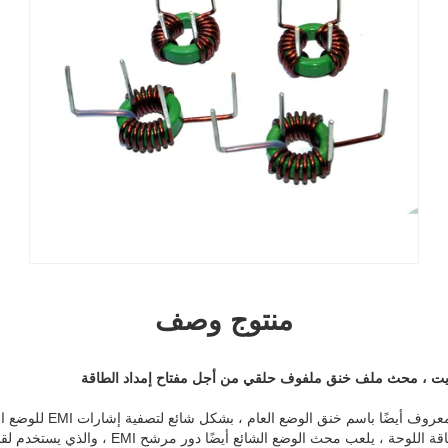
منتوج وصف
ت ، محث ملف خنق ملفوف حلقي من أجل مفتاح إمداد الطاقة
يستخدم الوضع الشائع خنق ، الم
لأجهزة الكمبيوتر.في تصميم بطاقة اللوحة ، يلعب محث ا