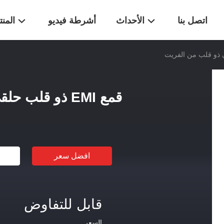
اتصل بنا
الأحداث
أشرطة فيديو
المن
قمع EMI ذو قلب حلقي ذو قلب من الفريت
افضل سعر
قابل للتفاوض
السعر