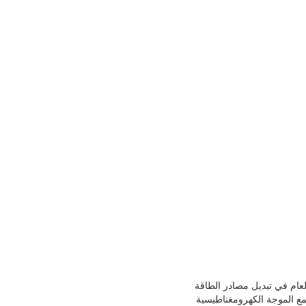
عروف أيضًا باسم خنق الوضع العام ، بشكل شائع لتصفية إشارات EMI للوضع العام في تبديل مصادر الطاقة
لوضع الشائع أيضًا دور مرشح EMI ، والذي يستخدم لقمع الموجة الكهرومغناطيسية