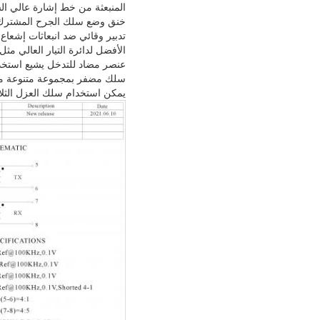
المنبعثة من خط إشارة عالي ال
خنق وضع سلك الجرح المشترك مع أفضل تأثير قمع EMI بمقاومة
تدبير وقائي ضد انبعاثات إشعاع
الأفضل لدائرة التيار العالي مث
عنصر مضاد للتدخل يشيع استخدام
سلك مضفر بمجموعة متنوعة من الطرق يتطابق ح
يمكن استخدام سلك العزل الثلا