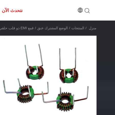
نتحدث الآن
منزل
/
المنتجات
/
الوضع المشترك خنق
/
قمع EMI ذو قلب حلقي ذو قلب من الفريت