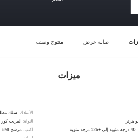
زات
صالة عرض
منتوج وصف
ميزات
الأسلاك:
سلك مطلي 
النواة:
الفريت كور
-40 درجة مئوية إلى +125 درجة مئوية
اكتب:
مرشح EMI
إبراز: