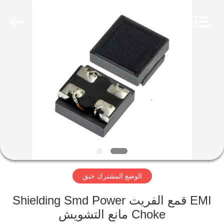
2026
Shaanxi
Shinhom
Enterprise
Co.,Ltd.
All
Rights
Reserved.
بيت
منتجات
فيديوهات
معلومات
عنا
الوضع المشترك خنق
جولة
EMI قمع الفريت Shielding Smd Power
في
Choke مانع التشويش