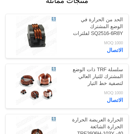
منتجات مماثلة
خريطة
الحد من الحرارة في
الموقع
الوضع المشترك
SQ2516-6R8Y لفلترات
EMI لمعدات SMPS
PRIVACY
MOQ:1000
ومعدات الاتصالات
الاتصال
POLICY
سلسلة TRF ذات الوضع
المشترك للتيار العالي
لتصفية خط التيار
المتردد/التيار المستمر
MOQ:1000
والتيار المستمر/التيار
الاتصال
المستمر
الحرارة العريضة الحرارة
الحرارة الشائعة
TRF2606H-103Y -40