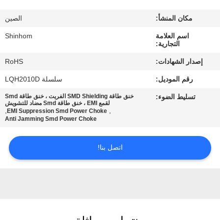
المصنع
مكان المنشأ:
الصين
مراقبة
اسم العلامة
Shinhom
التجارية:
الجودة
إصدار الشهادات:
RoHS
رقم الموديل:
سلسلة LQH2010D
اتصل
تسليط الضوء:
خنق طاقة SMD Shielding الفريت ، خنق طاقة Smd
بنا
لقمع EMI ، خنق طاقة Smd مضاد للتشويش
,
,
EMI Suppression Smd Power Choke
Anti Jamming Smd Power Choke
أخبار
اتصل بنا!
القضايا
اطلب
اقتباس