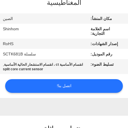
المغناطيسية
المصنع
مكان المنشأ:
الصين
مراقبة
اسم العلامة
Shinhom
الجودة
التجارية:
إصدار الشهادات:
RoHS
اتصل
رقم الموديل:
سلسلة SCTK681B
بنا
تسليط الضوء:
,
انقسام الأساسية ct ، انقسام الاستشعار الحالية الأساسية
split core current sensor
أخبار
اتصل بنا!
القضايا
اطلب
اقتباس