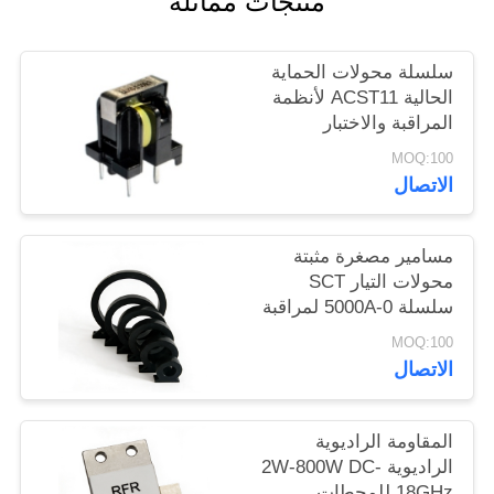
منتجات مماثلة
خريطة
سلسلة محولات الحماية
الموقع
الحالية ACST11 لأنظمة
المراقبة والاختبار
PRIVACY
MOQ:100
الاتصال
POLICY
مسامير مصغرة مثبتة
محولات التيار SCT
سلسلة 0-5000A لمراقبة
الطاقة والحماية
MOQ:100
الاتصال
المقاومة الراديوية
الراديوية 2W-800W DC-
18GHz للمحطات