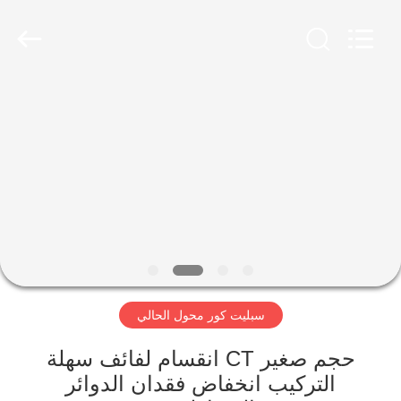
2026
Shaanxi
Shinhom
Enterprise
Co.,Ltd.
All
Rights
Reserved.
بيت
منتجات
فيديوهات
معلومات
عنا
سبليت كور محول الحالي
جولة
حجم صغير CT انقسام لفائف سهلة
في
التركيب انخفاض فقدان الدوائر