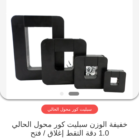
2026
Shaanxi
Shinhom
Enterprise
Co.,Ltd.
All
Rights
Reserved.
بيت
منتجات
فيديوهات
معلومات
عنا
سبليت كور محول الحالي
جولة
خفيفة الوزن سبليت كور محول الحالي
في
1.0 دقة التقط إغلاق / فتح