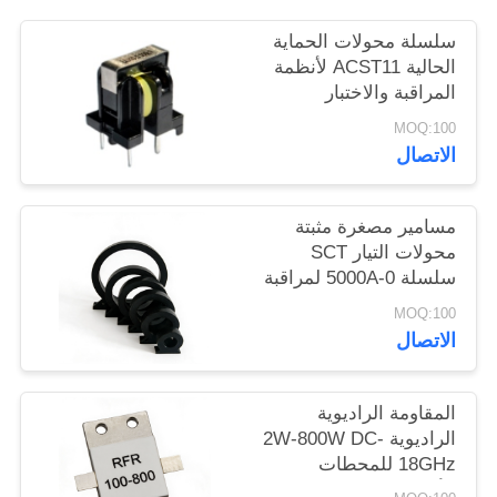
سلسلة محولات الحماية
خريطة
الحالية ACST11 لأنظمة
الموقع
المراقبة والاختبار
MOQ:100
الاتصال
PRIVACY
POLICY
مسامير مصغرة مثبتة
محولات التيار SCT
سلسلة 0-5000A لمراقبة
الطاقة والحماية
MOQ:100
الاتصال
المقاومة الراديوية
الراديوية 2W-800W DC-
18GHz للمحطات
الأساسية ومعدات الاختبار