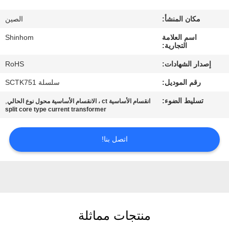
المصنع
مكان المنشأ:
الصين
مراقبة
اسم العلامة
Shinhom
التجارية:
الجودة
إصدار الشهادات:
RoHS
رقم الموديل:
سلسلة SCTK751
اتصل
تسليط الضوء:
,
انقسام الأساسية ct ، الانقسام الأساسية محول نوع الحالي
بنا
split core type current transformer
أخبار
اتصل بنا!
القضايا
اطلب
منتجات مماثلة
اقتباس