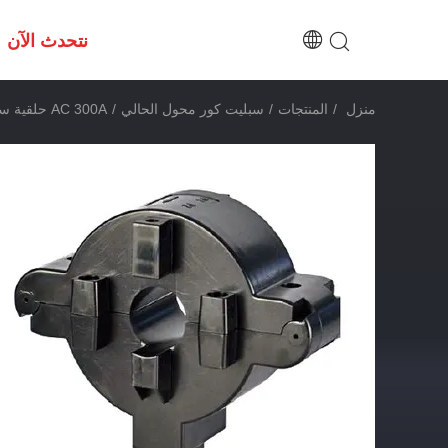
نتحدث الآن
منزل
/
المنتجات
/
سبليت كور محول الحالي
/
AC 300A حلقية سبليت كور مستشعر التيار لمراقبة الطاقة