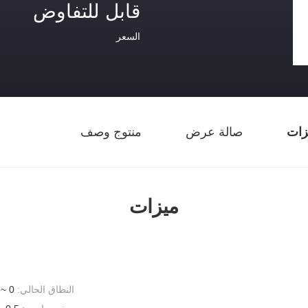
قابل للتفاوض
السعر
زات
صالة عرض
منتوج وصف
ميزات
النطاق الحالي:
0 ~ 300 أمبير