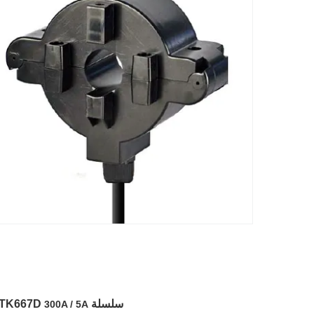
سلسلة SCTK667D
300A / 5A مستشعر التيار الانقسام الحلقي منخفض الجهد