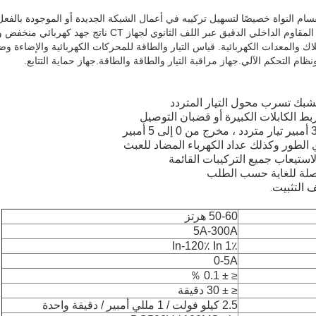
قسام النواة خصيصًا لتسهيل تركيبه في أعمال الشبكة الجديدة أو الموجودة بالفعل
كابل أو دائرة قضيب ناقل.يوفر المقاوم الداخلي الدقيق عبر اللف الثا
لاك والمعدات الكهربائية. قياس التيار والطاقة للمحركات الكهربائية والإضاءة وض
ظام التحكم الآلي.جهاز مراقبة التيار والطاقة والطاقة.جهاز حماية التتابع.
شبك تسرب محول التيار المتردد
بط الكابلات الكبيرة أو قضبان التوصيل
 الطور وكذلك عداد الكهرباء المضاد للعبث
ستيعاب جميع التركيبات القائمة
مفصلة للغاية حسب الطلب
 التثبيت.
50-60 هرتز
5A-300A
1٪ In-120٪ In
0-5A
≤ ± 0.1 ％
≤ ± 30 دقيقة
2.5 كيلو فولت / 1 مللي أمبير / دقيقة واحدة