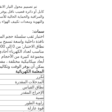
تم تصميم محول التيار الان
والمراقبة والحماية الحالية للأس
والتهوية ومعدات تكييف الهواء ون
سمات:
اختبار ثقب سلسلة حجم الم
نافذة داخلية واسعة تسمح بر
نطاق الاختبار: من 0 إلى 300 أمبير تيار متردد ، مخرج من 0 إلى 5 أمبير
مناسب لعداد الكهرباء أحادي
مجموعة كبيرة من الأحجام لا
أبعاد ميكانيكية مختلفة ، 
يمكن أن يوفر الوقت وتكاليف
المعلمة الكهربائية
تكرر
المدخلات المقدرة
نطاق القياس
الإخراج المقدر
نسبة
زاوية الطور
قوة عازلة