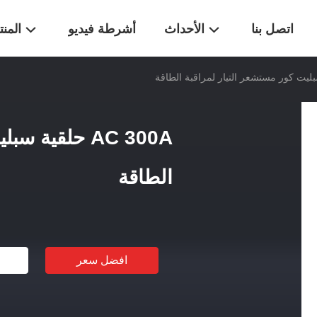
اتصل بنا
الأحداث
أشرطة فيديو
المن
AC 300A حلقية
الطاقة
افضل سعر