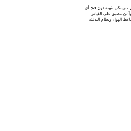
 ، ويمكن تثبيته دون فتح أي
نوي لجهاز CT ناتج جهد كهربائي منخفض وآمن.تنطبق على القياس
اغط الهواء ونظام التدفئة