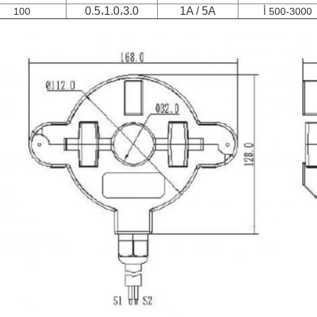
0.5،1.0،3.0
1A / 5A
500-3000 أ
100