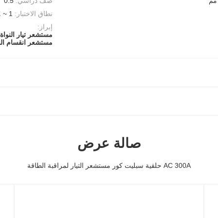
صف دراسي:
0.5
نطاق الاختبار:
1 ~ 120٪
إبراز:
مستشعر تيار النواة
مستشعر انقسام النواة V
صالة عرض
AC 300A حلقية سبليت كور مستشعر التيار لمراقبة الطاقة