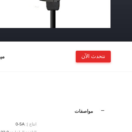
نتحدث الآن
مي
مواصفات
انتاج |:
0-5A