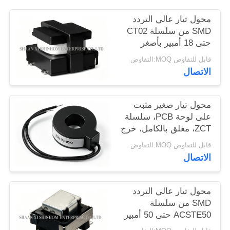
محول تيار عالي التردد
خريطة
SMD من سلسلة CT02
الموقع
حتى 18 أمبير بأصغر
بصمة للمحولات AC-DC
قابل للتفاوض MOQ:التفاوض
و DC-DC
الاتصال
PRIVACY
POLICY
محول تيار صغير مثبت
على لوحة PCB، سلسلة
ZCT، مغلق بالكامل، خرج
خطي عالي الدقة
قابل للتفاوض MOQ:التفاوض
للمراقبة والحماية للطاقة
الاتصال
محول تيار عالي التردد
SMD من سلسلة
ACSTE50 حتى 50 أمبير
لقياس الطاقة ومراقبة