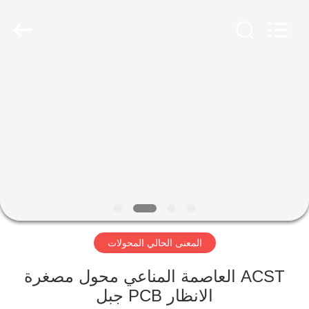
2026
Shaanxi
Shinhom
Enterprise
Co.,Ltd.
All
Rights
Reserved.
بيت
منتجات
فيديوهات
معلومات
عنا
المعنى الحالي المحولات
جولة
ACST العاصمة المناعي محول مصغرة
في
الانظار PCB جبل