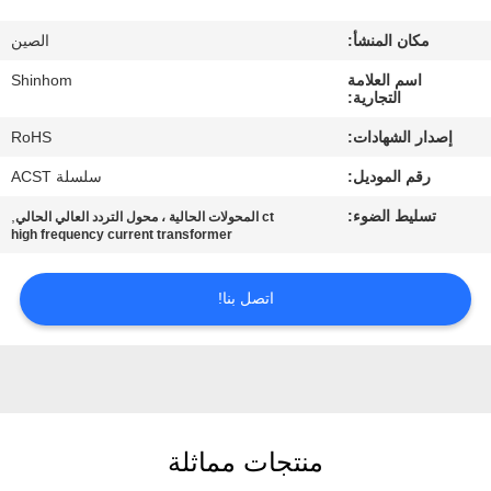
المصنع
مكان المنشأ:
الصين
مراقبة
اسم العلامة
Shinhom
التجارية:
الجودة
إصدار الشهادات:
RoHS
رقم الموديل:
سلسلة ACST
اتصل
تسليط الضوء:
,
ct المحولات الحالية ، محول التردد العالي الحالي
بنا
high frequency current transformer
أخبار
اتصل بنا!
القضايا
اطلب
منتجات مماثلة
اقتباس